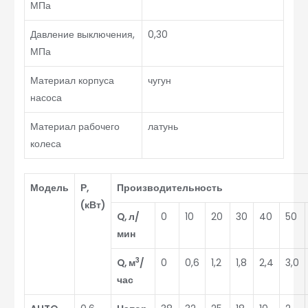
МПа
Давление выключения,
0,30
МПа
Материал корпуса
чугун
насоса
Материал рабочего
латунь
колеса
Модель
Р,
Производительность
(кВт)
Q, л/
0
10
20
30
40
50
мин
3
Q, м
/
0
0,6
1,2
1,8
2,4
3,0
час