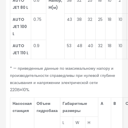
AUTO
0.6
Напор,
38
32
25
18
10
2
JET 80 L
Н(м)
AUTO
0.75
43
38
32
25
18
10
JET 100
L
AUTO
0.9
53
48
40
32
18
10
JET 110 L
* — приведенные данные по максимальному напору и
производительности справедливы при нулевой глубине
всасывания и напряжении электрической сети
220В±10%.
Насосная
Объем
Габаритные
A
B
станция
гидробака
размеры
L
W
H