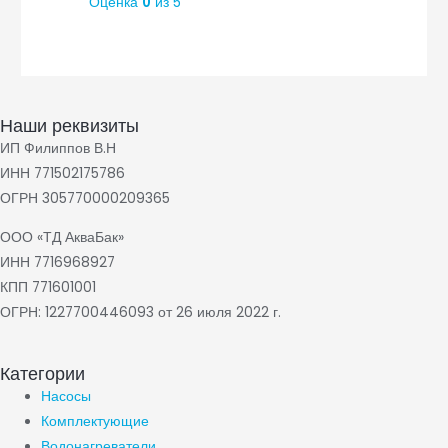
Оценка
0
из 5
Наши реквизиты
ИП Филиппов В.Н
ИНН 771502175786
ОГРН 305770000209365
ООО «ТД АкваБак»
ИНН 7716968927
КПП 771601001
ОГРН: 1227700446093 от 26 июля 2022 г.
Категории
Насосы
Комплектующие
Водонагреватели