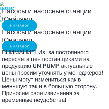
Перейти
Насосы и насосные станции
к
содержимому
ГЛАВНОЕ
Юнипамп
МЕНЮ
0
В КАТАЛОГ
Насосы и насосные станции
Юнипамп
В КАТАЛОГ
ВНИМАНИЕ! Из-за постоянного
пересчета цен поставщиками на
продукцию UNIPUMP актуальные
цены просим уточнять у менеджеров!
Цены могут измениться как в
меньшую так и в большую сторону.
Приносим свои извинения за
временные неудобства!