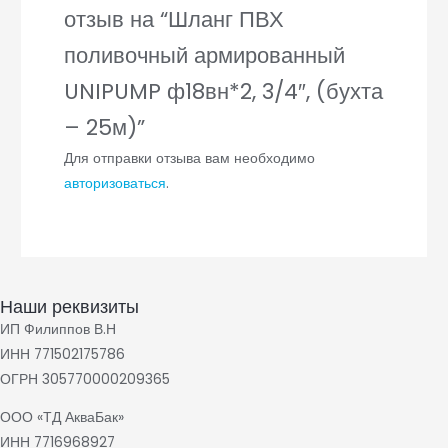
отзыв на “Шланг ПВХ
поливочный армированный
UNIPUMP ф18вн*2, 3/4″, (бухта
– 25м)”
Для отправки отзыва вам необходимо
авторизоваться
.
Наши реквизиты
ИП Филиппов В.Н
ИНН 771502175786
ОГРН 305770000209365
ООО «ТД АкваБак»
ИНН 7716968927