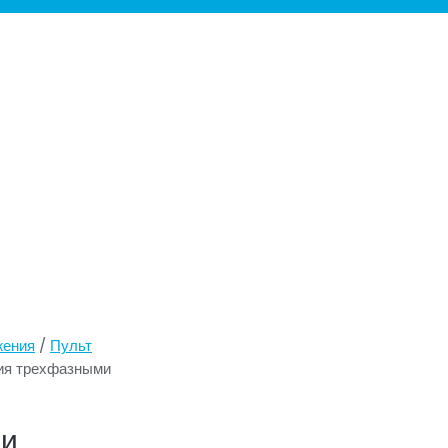
ПЕРЕКЛЮЧАТЕЛЬ
МЕНЮ
жения
/
Пульт
ия трехфазными
ми