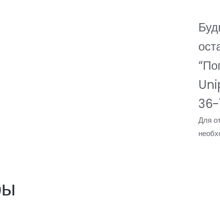
Буд
ост
“По
Uni
36-
Для о
необ
ры