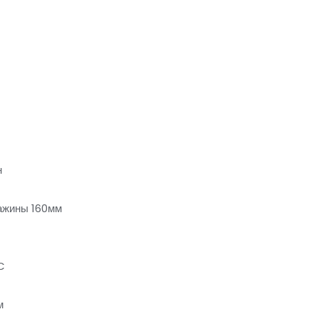
н
ажины 160мм
C
м