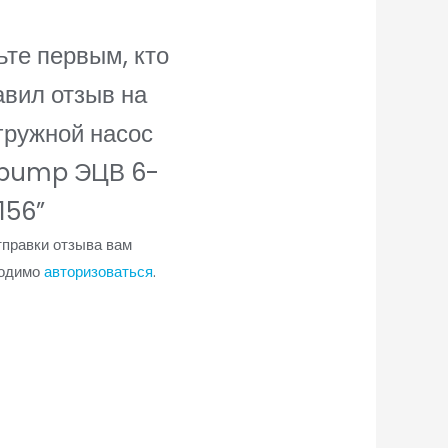
ьте первым, кто
авил отзыв на
гружной насос
pump ЭЦВ 6-
156”
тправки отзыва вам
ходимо
авторизоваться
.