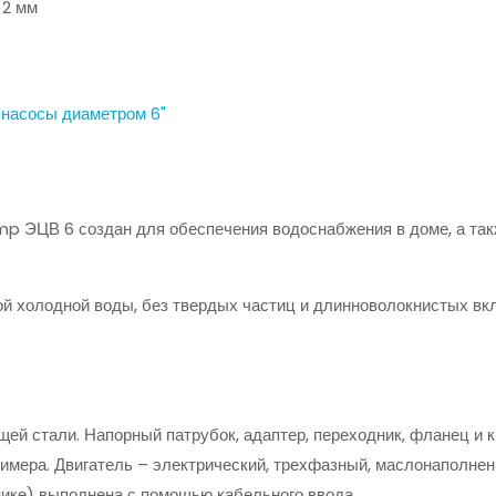
 2 мм
насосы диаметром 6"
p ЭЦВ 6 создан для обеспечения водоснабжения в доме, а так
й холодной воды, без твердых частиц и длинноволокнистых вклю
щей стали. Напорный патрубок, адаптер, переходник, фланец и 
имера. Двигатель – электрический, трехфазный, маслонаполнен
нике) выполнена с помощью кабельного ввода.