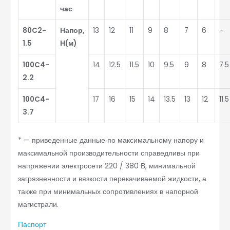
час
80C2-
Напор,
13
12
11
9
8
7
6
–
1.5
Н(м)
100C4-
14
12.5
11.5
10
9.5
9
8
7.5
2.2
100C4-
17
16
15
14
13.5
13
12
11.5
3.7
* — приведенные данные по максимальному напору и
максимальной производительности справедливы при
напряжении электросети 220 / 380 В, минимальной
загрязненности и вязкости перекачиваемой жидкости, а
также при минимальных сопротивлениях в напорной
магистрали.
Паспорт