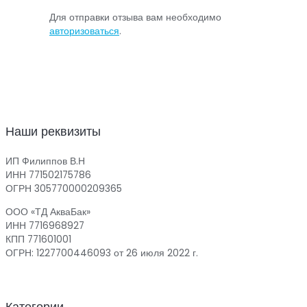
Для отправки отзыва вам необходимо
авторизоваться
.
Наши реквизиты
ИП Филиппов В.Н
ИНН 771502175786
ОГРН 305770000209365
ООО «ТД АкваБак»
ИНН 7716968927
КПП 771601001
ОГРН: 1227700446093 от 26 июля 2022 г.
Категории