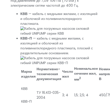
под давлением до 7,09*106 Па (70 bar) к
электрическим сетям частотой до 400 Гц.
КВВ
— кабель с медными жилами, с изоляцией
и оболочкой из поливинилхлоридного
пластиката.
КВВ-П
— кабель с медными жилами, с
изоляцией и оболочкой из
поливинилхлоридного пластиката, плоский с
разделительным основанием.
Номинальное
Нормативно-
Номин
Марка
Число
сечение жил,
техническая
напря
изделия
жил
2
документация
В
мм
КВВ
ТУ 16.К13-035-
3; 4
1,5; 2,5; 4
450/7
2004
КВВ-П