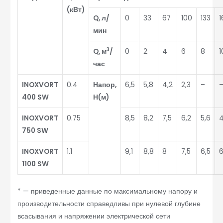
(кВт)
Q, л/
0
33
67
100
133
1
мин
3
Q, м
/
0
2
4
6
8
1
час
INOXVORT
0.4
Напор,
6,5
5,8
4,2
2,3
–
400 SW
Н(м)
INOXVORT
0.75
8,5
8,2
7,5
6,2
5,6
4
750 SW
INOXVORT
1.1
9,1
8,8
8
7,5
6,5
1100 SW
* — приведенные данные по максимальному напору и
производительности справедливы при нулевой глубине
всасывания и напряжении электрической сети