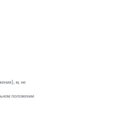
ения), м, не
льном положении