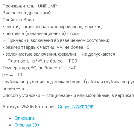
Производитель UNIPUMP
Вид насоса дренажный
Свойства Вода:
• чистая, загрязнённая, хлорированная, морская;
• бытовые (канализационные) стоки
— Примеси и включения во взвешенном состоянии:
• размер твёрдых частиц, мм, не более -6
• волокнистые включения, фекалии — не допускаются
— Плотность, кг/м³, не более — 1100
Температура, °С, не более +1 … +40
pН 4 … 10
Глубина погружения под зеркало воды (рабочая глубина погруж
более — 5
Способ установки — стационарный или мобильный, в вертика
Артикул:
25316
Категория:
Серия INOXPROF
Описание
Отзывы (0)