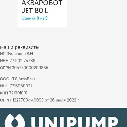
АКВАРОБОТ
JET 80 L
Оценка
0
из 5
Наши реквизиты
ИП Филиппов В.Н
ИНН 771502175786
ОГРН 305770000209365
ООО «ТД АкваБак»
ИНН 7716968927
КПП 771601001
ОГРН: 1227700446093 от 26 июля 2022 г.