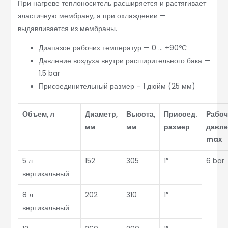
При нагреве теплоноситель расширяется и растягивает
эластичную мембрану, а при охлаждении —
выдавливается из мембраны.
Диапазон рабочих температур — 0 … +90ºС
Давление воздуха внутри расширительного бака —
1.5 bar
Присоединительный размер – 1 дюйм (25 мм)
Объем, л
Диаметр,
Высота,
Присоед.
Рабоч
мм
мм
размер
давле
max
5 л
152
305
1″
6 bar
вертикальный
8 л
202
310
1″
вертикальный