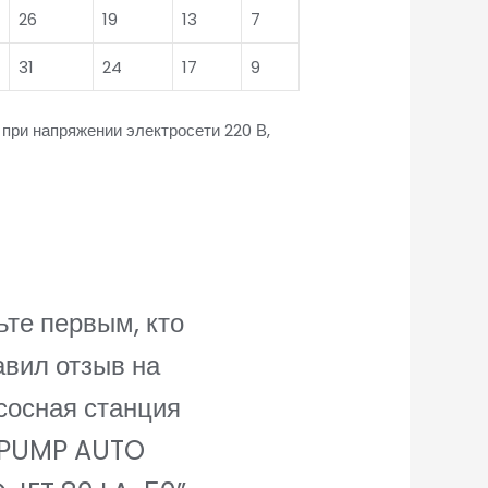
26
19
13
7
31
24
17
9
при напряжении электросети 220 В,
.
ьте первым, кто
авил отзыв на
сосная станция
IPUMP AUTO