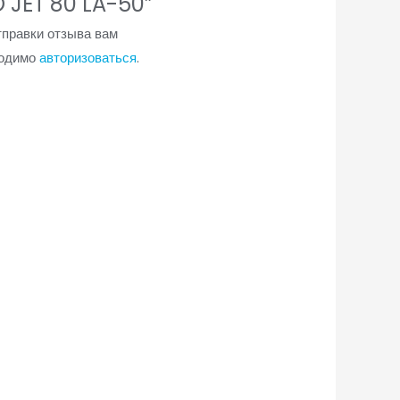
 JET 80 LA-50”
тправки отзыва вам
ходимо
авторизоваться
.