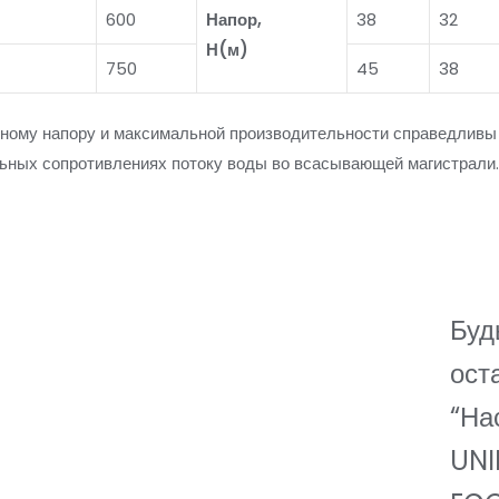
600
Напор,
38
32
Н(м)
750
45
38
ному напору и максимальной производительности справедливы 
ьных сопротивлениях потоку воды во всасывающей магистрали
Буд
ост
“На
UN