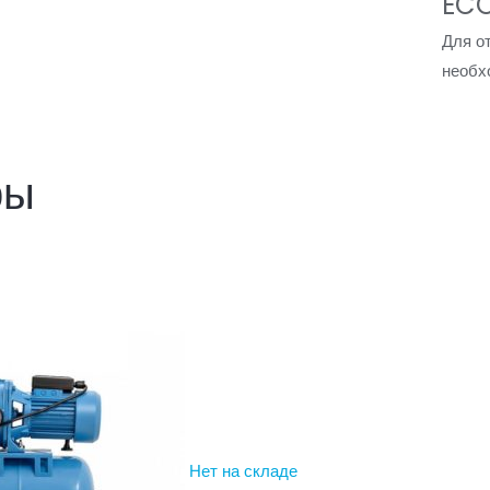
ECO
Для о
необ
ры
Нет на складе